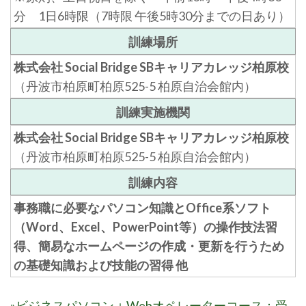
分 1日6時限（7時限 午後5時30分までの日あり）
訓練場所
株式会社 Social Bridge SBキャリアカレッジ柏原校
（丹波市柏原町柏原525-5 柏原自治会館内）
訓練実施機関
株式会社 Social Bridge SBキャリアカレッジ柏原校
（丹波市柏原町柏原525-5 柏原自治会館内）
訓練内容
事務職に必要なパソコン知識とOffice系ソフト
（Word、Excel、PowerPoint等）の操作技法習
得、簡易なホームページの作成・更新を行うため
の基礎知識および技能の習得 他
»ビジネスパソコン＋Webオペレーターコース：受