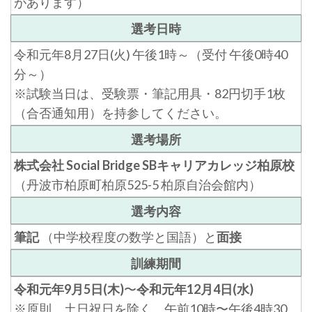
があります）
選考日時
令和元年8月27日(火) 午後1時～（受付 午後0時40
分～）
※試験当日は、受験票・筆記用具・82円切手1枚
（合否通知用）を持参してください。
選考場所
株式会社 Social Bridge SBキャリアカレッジ柏原校
（丹波市柏原町柏原525-5 柏原自治会館内）
選考内容
筆記
（中学校程度の数学と国語）と
面接
訓練期間
令和元年9月5日(木)
〜
令和元年12月4日(水)
※原則、土日祝日を除く 午前10時〜午後4時30