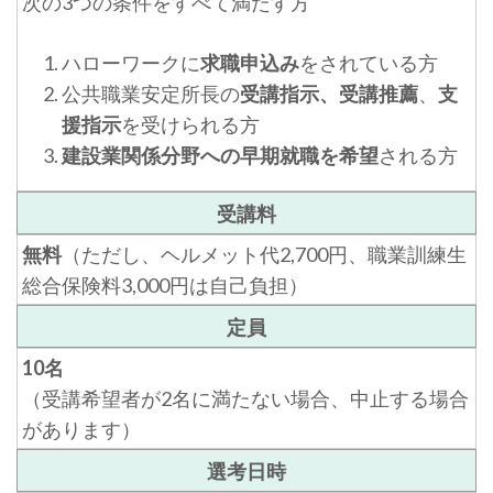
次の3つの条件をすべて満たす方
ハローワークに
求職申込み
をされている方
公共職業安定所長の
受講指示、受講推薦
、
支
援指示
を受けられる方
建設業関係分野への早期就職を希望
される方
受講料
無料
（ただし、ヘルメット代2,700円、職業訓練生
総合保険料3,000円は自己負担）
定員
10名
（受講希望者が2名に満たない場合、中止する場合
があります）
選考日時