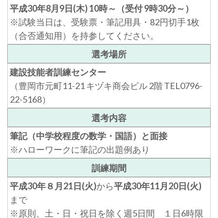
平成30年8月9日(木) 10時～（受付 9時30分～）
※試験当日は、受験票・筆記用具・82円切手1枚
（合否通知用）を持参してください。
選考場所
建設技能者訓練センター
（豊岡市元町11-21 キヅキ商会ビル 2階 TEL0796-
22-5168）
選考内容
筆記（中学校程度の数学・国語）と面接
※ハローワークに筆記の出題例あり
訓練期間
平成30年８月21日(火)
から
平成30年11月20日(火)
まで
※原則、土・日・祝日を除く週5日間 １日6時限